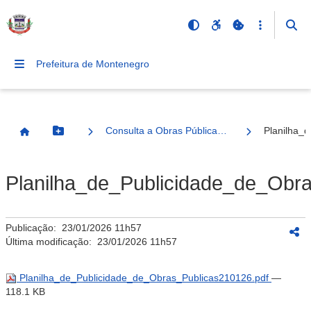
Prefeitura de Montenegro
Consulta a Obras Públicas Municipais
Planilha_
Botão Menu
Página Inicial
Planilha_de_Publicidade_de_Obr
Publicação:
23/01/2026 11h57
Última modificação:
23/01/2026 11h57
Planilha_de_Publicidade_de_Obras_Publicas210126.pdf
—
118.1 KB