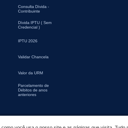
Consulta Dívida -
Contribuinte
Dívida IPTU ( Sem
Credencial )
IPTU 2026
Validar Chancela
Valor da URM
Parcelamento de
Débitos de anos
anteriores
omo você usa o nosso site e as páginas que visita. Tudo p