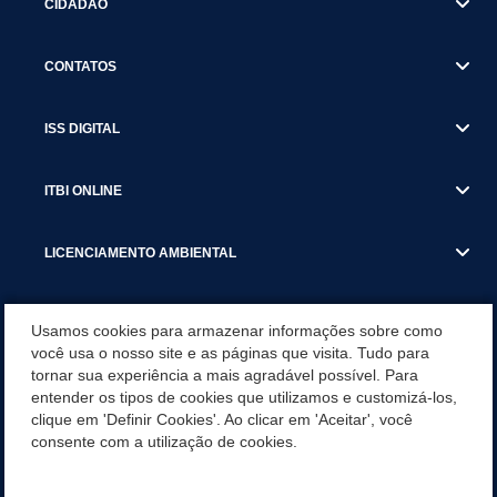
CIDADÃO
CONTATOS
ISS DIGITAL
ITBI ONLINE
LICENCIAMENTO AMBIENTAL
MUNICÍPIO
Usamos cookies para armazenar informações sobre como
você usa o nosso site e as páginas que visita. Tudo para
tornar sua experiência a mais agradável possível. Para
SERVIÇOS
entender os tipos de cookies que utilizamos e customizá-los,
clique em 'Definir Cookies'. Ao clicar em 'Aceitar', você
SERVIÇOS DO DEPARTAMENTO DE RECEITA MUNICIPAL
consente com a utilização de cookies.