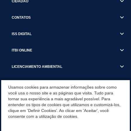
CIDADÃO
CONTATOS
ISS DIGITAL
ITBI ONLINE
LICENCIAMENTO AMBIENTAL
MUNICÍPIO
Usamos cookies para armazenar informações sobre como
você usa o nosso site e as páginas que visita. Tudo para
tornar sua experiência a mais agradável possível. Para
SERVIÇOS
entender os tipos de cookies que utilizamos e customizá-los,
clique em 'Definir Cookies'. Ao clicar em 'Aceitar', você
SERVIÇOS DO DEPARTAMENTO DE RECEITA MUNICIPAL
consente com a utilização de cookies.