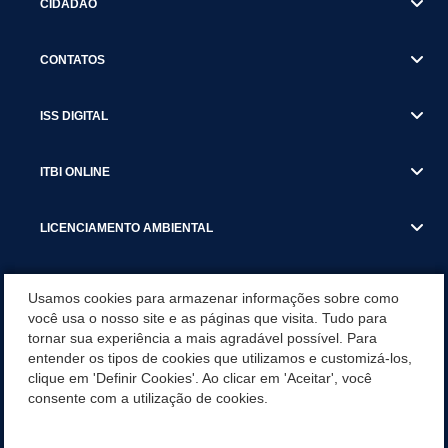
CIDADÃO
CONTATOS
ISS DIGITAL
ITBI ONLINE
LICENCIAMENTO AMBIENTAL
MUNICÍPIO
Usamos cookies para armazenar informações sobre como
você usa o nosso site e as páginas que visita. Tudo para
tornar sua experiência a mais agradável possível. Para
SERVIÇOS
entender os tipos de cookies que utilizamos e customizá-los,
clique em 'Definir Cookies'. Ao clicar em 'Aceitar', você
SERVIÇOS DO DEPARTAMENTO DE RECEITA MUNICIPAL
consente com a utilização de cookies.