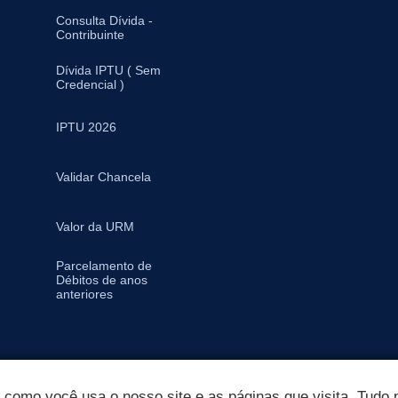
Consulta Dívida -
Contribuinte
Dívida IPTU ( Sem
Credencial )
IPTU 2026
Validar Chancela
Valor da URM
Parcelamento de
Débitos de anos
anteriores
omo você usa o nosso site e as páginas que visita. Tudo p