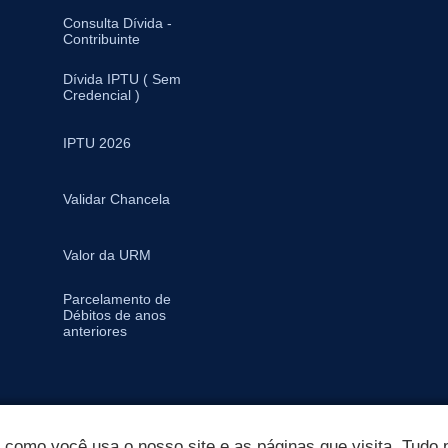
Consulta Dívida -
Contribuinte
Dívida IPTU ( Sem
Credencial )
IPTU 2026
Validar Chancela
Valor da URM
Parcelamento de
Débitos de anos
anteriores
omo você usa o nosso site e as páginas que visita. Tudo p