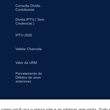
Consulta Dívida -
Contribuinte
Dívida IPTU ( Sem
Credencial )
IPTU 2026
Validar Chancela
Valor da URM
Parcelamento de
Débitos de anos
anteriores
omo você usa o nosso site e as páginas que visita. Tudo p