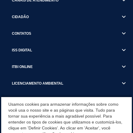
CANAIS DE ATENDIMENTO
CIDADÃO
CONTATOS
ISS DIGITAL
ITBI ONLINE
LICENCIAMENTO AMBIENTAL
MUNICÍPIO
Usamos cookies para armazenar informações sobre como
você usa o nosso site e as páginas que visita. Tudo para
tornar sua experiência a mais agradável possível. Para
SERVIÇOS
entender os tipos de cookies que utilizamos e customizá-los,
clique em 'Definir Cookies'. Ao clicar em 'Aceitar', você