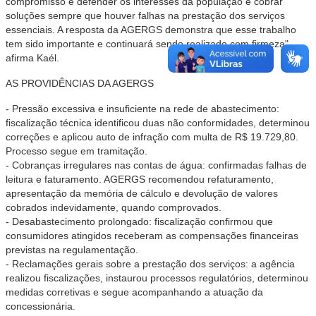
compromisso é defender os interesses da população e cobrar
soluções sempre que houver falhas na prestação dos serviços
essenciais. A resposta da AGERGS demonstra que esse trabalho
tem sido importante e continuará sendo realizado com firmeza",
afirma Kaél.
AS PROVIDÊNCIAS DA AGERGS
- Pressão excessiva e insuficiente na rede de abastecimento:
fiscalização técnica identificou duas não conformidades, determinou
correções e aplicou auto de infração com multa de R$ 19.729,80.
Processo segue em tramitação.
- Cobranças irregulares nas contas de água: confirmadas falhas de
leitura e faturamento. AGERGS recomendou refaturamento,
apresentação da memória de cálculo e devolução de valores
cobrados indevidamente, quando comprovados.
- Desabastecimento prolongado: fiscalização confirmou que
consumidores atingidos receberam as compensações financeiras
previstas na regulamentação.
- Reclamações gerais sobre a prestação dos serviços: a agência
realizou fiscalizações, instaurou processos regulatórios, determinou
medidas corretivas e segue acompanhando a atuação da
concessionária.