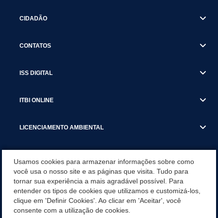
CIDADÃO
CONTATOS
ISS DIGITAL
ITBI ONLINE
LICENCIAMENTO AMBIENTAL
MUNICÍPIO
Usamos cookies para armazenar informações sobre como
você usa o nosso site e as páginas que visita. Tudo para
tornar sua experiência a mais agradável possível. Para
SERVIÇOS
entender os tipos de cookies que utilizamos e customizá-los,
clique em 'Definir Cookies'. Ao clicar em 'Aceitar', você
SERVIÇOS DO DEPARTAMENTO DE RECEITA MUNICIPAL
consente com a utilização de cookies.