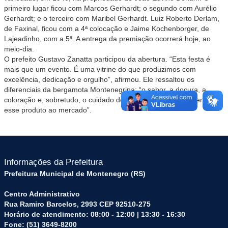
primeiro lugar ficou com Marcos Gerhardt; o segundo com Aurélio
Gerhardt; e o terceiro com Maribel Gerhardt. Luiz Roberto Derlam,
de Faxinal, ficou com a 4ª colocação e Jaime Kochenborger, de
Lajeadinho, com a 5ª. A entrega da premiação ocorrerá hoje, ao
meio-dia.
O prefeito Gustavo Zanatta participou da abertura. “Esta festa é
mais que um evento. É uma vitrine do que produzimos com
excelência, dedicação e orgulho”, afirmou. Ele ressaltou os
diferenciais da bergamota Montenegrina: “o sabor, a doçura, a
coloração e, sobretudo, o cuidado de quem planta, colhe e entrega
esse produto ao mercado”.
Informações da Prefeitura
Prefeitura Municipal de Montenegro (RS)
Centro Administrativo
Rua Ramiro Barcelos, 2993 CEP 92510-275
Horário de atendimento: 08:00 - 12:00 | 13:30 - 16:30
Fone: (51) 3649-8200