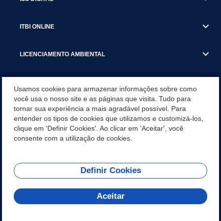
ITBI ONLINE
LICENCIAMENTO AMBIENTAL
MUNICÍPIO
Usamos cookies para armazenar informações sobre como
você usa o nosso site e as páginas que visita. Tudo para
tornar sua experiência a mais agradável possível. Para
SERVIÇOS
entender os tipos de cookies que utilizamos e customizá-los,
clique em 'Definir Cookies'. Ao clicar em 'Aceitar', você
SERVIÇOS DO DEPARTAMENTO DE RECEITA MUNICIPAL
consente com a utilização de cookies.
Definir Cookies
REDES SOCIAIS
Aceitar