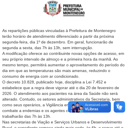
As repartições públicas vinculadas à Prefeitura de Montenegro
terão horário de atendimento diferenciado a partir da próxima
segunda-feira, dia 1º de dezembro. Em geral, funcionarão de
segunda a sexta, das 7h às 13h, sem interrupção.
A modificação oferece ao contribuinte novas opções de acesso, em
seu próprio intervalo de almoço e a primeira hora da manhã. Ao
mesmo tempo, permitirá aumentar o aproveitamento do período do
dia em que as temperaturas são mais amenas, reduzindo o
consumo de energia com ar condicionado.
O decreto 10.828, publicado hoje, disciplina a Lei 7.452 e
estabelece que a regra deve vigorar até o dia 20 de fevereiro de
2026. O atendimento aos pacientes na área da Saúde não será
alterado. Contudo, os setores administrativos da Secretaria, bem
como seus operários, a Vigilância em Saúde, os agentes de
combate a endemias e os agentes comunitários de saúde
trabalharão das 7h às 13h.
Nas secretarias de Viação e Serviços Urbanos e Desenvolvimento
Rural, o expediente começa ainda mais cedo, às 6h, e segue até o