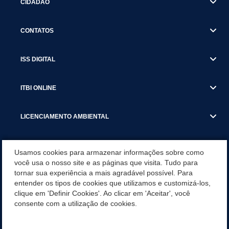
CIDADÃO
CONTATOS
ISS DIGITAL
ITBI ONLINE
LICENCIAMENTO AMBIENTAL
MUNICÍPIO
Usamos cookies para armazenar informações sobre como
você usa o nosso site e as páginas que visita. Tudo para
tornar sua experiência a mais agradável possível. Para
SERVIÇOS
entender os tipos de cookies que utilizamos e customizá-los,
clique em 'Definir Cookies'. Ao clicar em 'Aceitar', você
SERVIÇOS DO DEPARTAMENTO DE RECEITA MUNICIPAL
consente com a utilização de cookies.