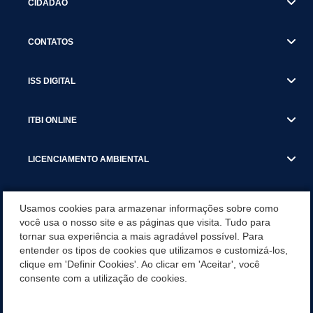
CIDADÃO
CONTATOS
ISS DIGITAL
ITBI ONLINE
LICENCIAMENTO AMBIENTAL
MUNICÍPIO
Usamos cookies para armazenar informações sobre como
você usa o nosso site e as páginas que visita. Tudo para
tornar sua experiência a mais agradável possível. Para
SERVIÇOS
entender os tipos de cookies que utilizamos e customizá-los,
clique em 'Definir Cookies'. Ao clicar em 'Aceitar', você
SERVIÇOS DO DEPARTAMENTO DE RECEITA MUNICIPAL
consente com a utilização de cookies.