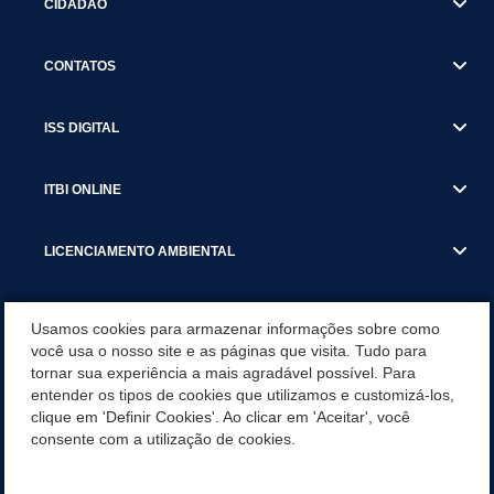
CIDADÃO
CONTATOS
ISS DIGITAL
ITBI ONLINE
LICENCIAMENTO AMBIENTAL
MUNICÍPIO
Usamos cookies para armazenar informações sobre como
você usa o nosso site e as páginas que visita. Tudo para
tornar sua experiência a mais agradável possível. Para
SERVIÇOS
entender os tipos de cookies que utilizamos e customizá-los,
clique em 'Definir Cookies'. Ao clicar em 'Aceitar', você
SERVIÇOS DO DEPARTAMENTO DE RECEITA MUNICIPAL
consente com a utilização de cookies.