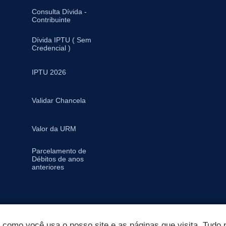
Consulta Dívida -
Contribuinte
Dívida IPTU ( Sem
Credencial )
IPTU 2026
Validar Chancela
Valor da URM
Parcelamento de
Débitos de anos
anteriores
omo você usa o nosso site e as páginas que visita. Tudo p