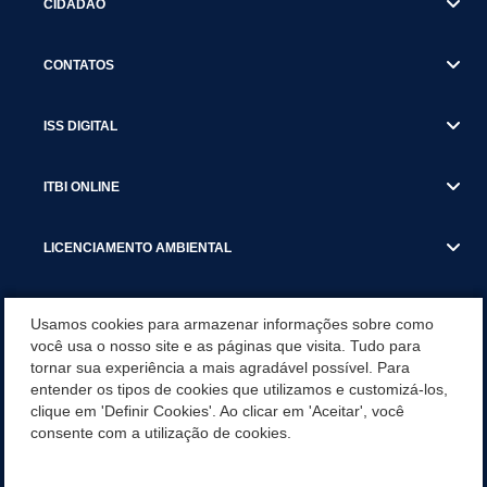
CIDADÃO
CONTATOS
ISS DIGITAL
ITBI ONLINE
LICENCIAMENTO AMBIENTAL
MUNICÍPIO
Usamos cookies para armazenar informações sobre como
você usa o nosso site e as páginas que visita. Tudo para
tornar sua experiência a mais agradável possível. Para
SERVIÇOS
entender os tipos de cookies que utilizamos e customizá-los,
clique em 'Definir Cookies'. Ao clicar em 'Aceitar', você
SERVIÇOS DO DEPARTAMENTO DE RECEITA MUNICIPAL
consente com a utilização de cookies.