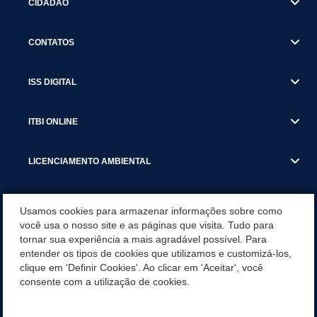
CIDADÃO
CONTATOS
ISS DIGITAL
ITBI ONLINE
LICENCIAMENTO AMBIENTAL
MUNICÍPIO
Usamos cookies para armazenar informações sobre como
você usa o nosso site e as páginas que visita. Tudo para
tornar sua experiência a mais agradável possível. Para
SERVIÇOS
entender os tipos de cookies que utilizamos e customizá-los,
clique em 'Definir Cookies'. Ao clicar em 'Aceitar', você
SERVIÇOS DO DEPARTAMENTO DE RECEITA MUNICIPAL
consente com a utilização de cookies.