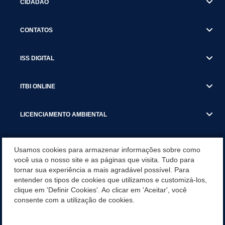
CIDADÃO
CONTATOS
ISS DIGITAL
ITBI ONLINE
LICENCIAMENTO AMBIENTAL
MUNICÍPIO
Usamos cookies para armazenar informações sobre como
você usa o nosso site e as páginas que visita. Tudo para
tornar sua experiência a mais agradável possível. Para
SERVIÇOS
entender os tipos de cookies que utilizamos e customizá-los,
clique em 'Definir Cookies'. Ao clicar em 'Aceitar', você
SERVIÇOS DO DEPARTAMENTO DE RECEITA MUNICIPAL
consente com a utilização de cookies.