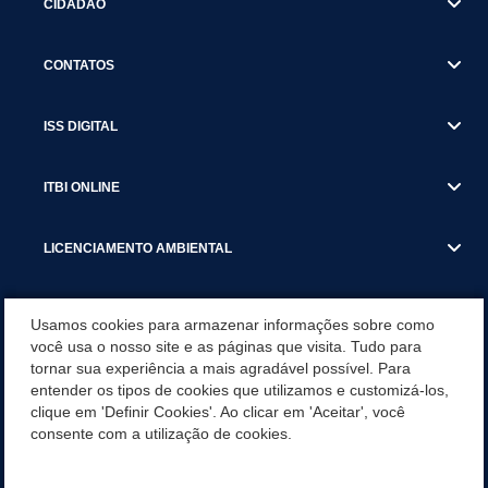
CIDADÃO
CONTATOS
ISS DIGITAL
ITBI ONLINE
LICENCIAMENTO AMBIENTAL
MUNICÍPIO
Usamos cookies para armazenar informações sobre como
você usa o nosso site e as páginas que visita. Tudo para
tornar sua experiência a mais agradável possível. Para
SERVIÇOS
entender os tipos de cookies que utilizamos e customizá-los,
clique em 'Definir Cookies'. Ao clicar em 'Aceitar', você
SERVIÇOS DO DEPARTAMENTO DE RECEITA MUNICIPAL
consente com a utilização de cookies.