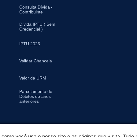
Consulta Dívida -
Contribuinte
Dívida IPTU ( Sem
Credencial )
IPTU 2026
Validar Chancela
Valor da URM
Parcelamento de
Débitos de anos
anteriores
omo você usa o nosso site e as páginas que visita. Tudo p