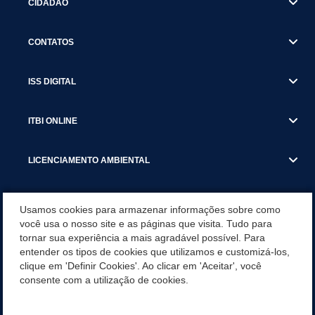
CIDADÃO
CONTATOS
ISS DIGITAL
ITBI ONLINE
LICENCIAMENTO AMBIENTAL
MUNICÍPIO
Usamos cookies para armazenar informações sobre como
você usa o nosso site e as páginas que visita. Tudo para
tornar sua experiência a mais agradável possível. Para
SERVIÇOS
entender os tipos de cookies que utilizamos e customizá-los,
clique em 'Definir Cookies'. Ao clicar em 'Aceitar', você
SERVIÇOS DO DEPARTAMENTO DE RECEITA MUNICIPAL
consente com a utilização de cookies.