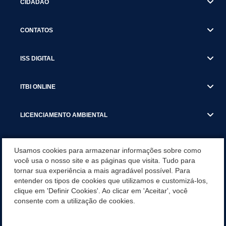
CIDADÃO
CONTATOS
ISS DIGITAL
ITBI ONLINE
LICENCIAMENTO AMBIENTAL
MUNICÍPIO
Usamos cookies para armazenar informações sobre como
você usa o nosso site e as páginas que visita. Tudo para
tornar sua experiência a mais agradável possível. Para
SERVIÇOS
entender os tipos de cookies que utilizamos e customizá-los,
clique em 'Definir Cookies'. Ao clicar em 'Aceitar', você
SERVIÇOS DO DEPARTAMENTO DE RECEITA MUNICIPAL
consente com a utilização de cookies.