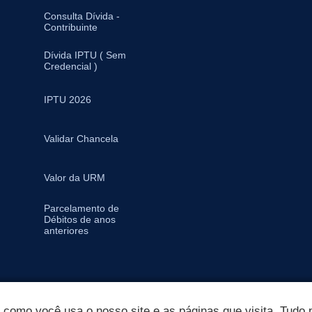
Consulta Dívida -
Contribuinte
Dívida IPTU ( Sem
Credencial )
IPTU 2026
Validar Chancela
Valor da URM
Parcelamento de
Débitos de anos
anteriores
omo você usa o nosso site e as páginas que visita. Tudo p