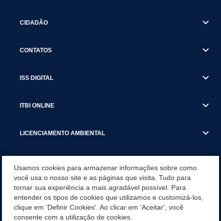
CIDADÃO
CONTATOS
ISS DIGITAL
ITBI ONLINE
LICENCIAMENTO AMBIENTAL
MUNICÍPIO
Usamos cookies para armazenar informações sobre como
você usa o nosso site e as páginas que visita. Tudo para
tornar sua experiência a mais agradável possível. Para
SERVIÇOS
entender os tipos de cookies que utilizamos e customizá-los,
clique em 'Definir Cookies'. Ao clicar em 'Aceitar', você
SERVIÇOS DO DEPARTAMENTO DE RECEITA MUNICIPAL
consente com a utilização de cookies.