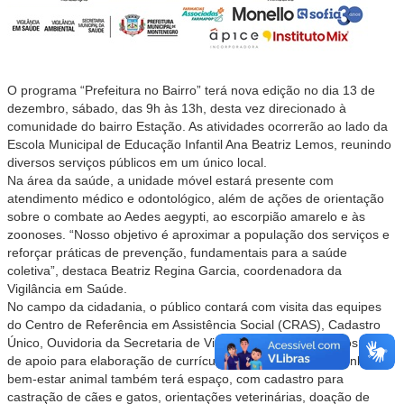
O
programa “Prefeitura no Bairro” terá nova edição no dia 13 de
dezembro, sábado, das 9h às 13h, desta vez direcionado à
comunidade do bairro Estação. As atividades ocorrerão ao lado da
Escola Municipal de Educação Infantil Ana Beatriz Lemos, reunindo
diversos serviços públicos em um único local.
Na área da saúde, a unidade móvel estará presente com
atendimento médico e odontológico, além de ações de orientação
sobre o combate ao Aedes aegypti, ao escorpião amarelo e às
zoonoses. “Nosso objetivo é aproximar a população dos serviços e
reforçar práticas de prevenção, fundamentais para a saúde
coletiva”, destaca Beatriz Regina Garcia, coordenadora da
Vigilância em Saúde.
No campo da cidadania, o público contará com visita das equipes
do Centro de Referência em Assistência Social (CRAS), Cadastro
Único, Ouvidoria da Secretaria de Viação e Serviços Urbanos, além
de apoio para elaboração de currículos e acesso a cursos online. O
bem-estar animal também terá espaço, com cadastro para
castração de cães e gatos, orientações veterinárias, doação de