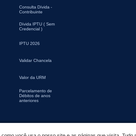
Consulta Dívida -
Contribuinte
Dívida IPTU ( Sem
Credencial )
IPTU 2026
Validar Chancela
Valor da URM
Parcelamento de
Débitos de anos
anteriores
omo você usa o nosso site e as páginas que visita. Tudo p