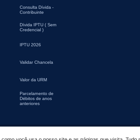
Consulta Dívida -
Contribuinte
Dívida IPTU ( Sem
Credencial )
IPTU 2026
Validar Chancela
Valor da URM
Parcelamento de
Débitos de anos
anteriores
omo você usa o nosso site e as páginas que visita. Tudo p