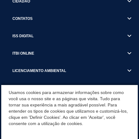
CIDADÃO
CONTATOS
ISS DIGITAL
ITBI ONLINE
LICENCIAMENTO AMBIENTAL
MUNICÍPIO
Usamos cookies para armazenar informações sobre como
você usa o nosso site e as páginas que visita. Tudo para
tornar sua experiência a mais agradável possível. Para
SERVIÇOS
entender os tipos de cookies que utilizamos e customizá-los,
clique em 'Definir Cookies'. Ao clicar em 'Aceitar', você
SERVIÇOS DO DEPARTAMENTO DE RECEITA MUNICIPAL
consente com a utilização de cookies.