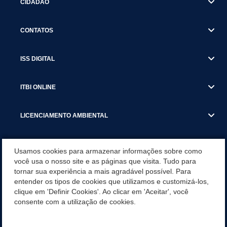
CIDADÃO
CONTATOS
ISS DIGITAL
ITBI ONLINE
LICENCIAMENTO AMBIENTAL
MUNICÍPIO
Usamos cookies para armazenar informações sobre como
você usa o nosso site e as páginas que visita. Tudo para
tornar sua experiência a mais agradável possível. Para
SERVIÇOS
entender os tipos de cookies que utilizamos e customizá-los,
clique em 'Definir Cookies'. Ao clicar em 'Aceitar', você
SERVIÇOS DO DEPARTAMENTO DE RECEITA MUNICIPAL
consente com a utilização de cookies.