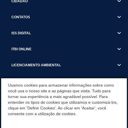
CIDADÃO
CONTATOS
ISS DIGITAL
ITBI ONLINE
LICENCIAMENTO AMBIENTAL
MUNICÍPIO
Usamos cookies para armazenar informações sobre como
você usa o nosso site e as páginas que visita. Tudo para
tornar sua experiência a mais agradável possível. Para
SERVIÇOS
entender os tipos de cookies que utilizamos e customizá-los,
clique em 'Definir Cookies'. Ao clicar em 'Aceitar', você
SERVIÇOS DO DEPARTAMENTO DE RECEITA MUNICIPAL
consente com a utilização de cookies.