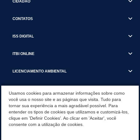
CIDADÃO
CONTATOS
ISS DIGITAL
ITBI ONLINE
LICENCIAMENTO AMBIENTAL
MUNICÍPIO
Usamos cookies para armazenar informações sobre como
você usa o nosso site e as páginas que visita. Tudo para
tornar sua experiência a mais agradável possível. Para
SERVIÇOS
entender os tipos de cookies que utilizamos e customizá-los,
clique em 'Definir Cookies'. Ao clicar em 'Aceitar', você
SERVIÇOS DO DEPARTAMENTO DE RECEITA MUNICIPAL
consente com a utilização de cookies.