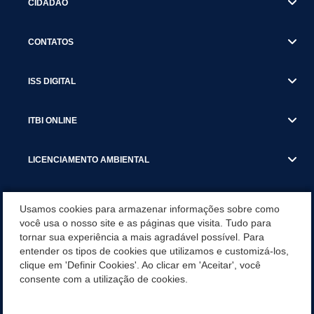
CIDADÃO
CONTATOS
ISS DIGITAL
ITBI ONLINE
LICENCIAMENTO AMBIENTAL
MUNICÍPIO
Usamos cookies para armazenar informações sobre como
você usa o nosso site e as páginas que visita. Tudo para
tornar sua experiência a mais agradável possível. Para
SERVIÇOS
entender os tipos de cookies que utilizamos e customizá-los,
clique em 'Definir Cookies'. Ao clicar em 'Aceitar', você
SERVIÇOS DO DEPARTAMENTO DE RECEITA MUNICIPAL
consente com a utilização de cookies.