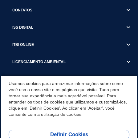
CONTATOS
ISS DIGITAL
ITBI ONLINE
LICENCIAMENTO AMBIENTAL
MUNICÍPIO
Usamos cookies para armazenar informações sobre como
você usa o nosso site e as páginas que visita. Tudo para
tornar sua experiência a mais agradável possível. Para
SERVIÇOS
entender os tipos de cookies que utilizamos e customizá-los,
clique em 'Definir Cookies'. Ao clicar em 'Aceitar', você
SERVIÇOS DO DEPARTAMENTO DE RECEITA MUNICIPAL
consente com a utilização de cookies.
Definir Cookies