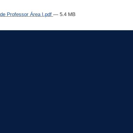
 de Professor Área I.pdf
— 5.4 MB