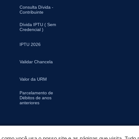
Consulta Dívida -
Contribuinte
Dívida IPTU ( Sem
Credencial )
IPTU 2026
Validar Chancela
Valor da URM
Parcelamento de
Débitos de anos
anteriores
omo você usa o nosso site e as páginas que visita. Tudo p