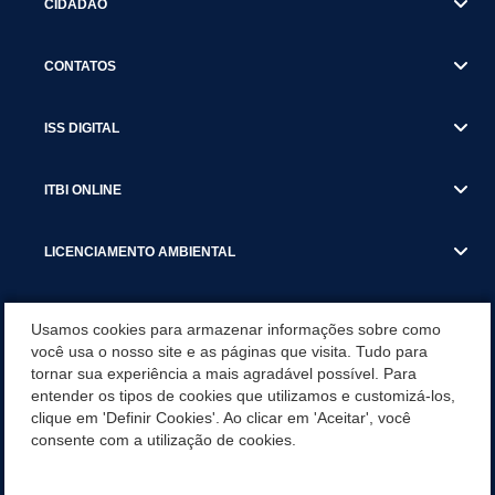
CIDADÃO
CONTATOS
ISS DIGITAL
ITBI ONLINE
LICENCIAMENTO AMBIENTAL
MUNICÍPIO
Usamos cookies para armazenar informações sobre como
você usa o nosso site e as páginas que visita. Tudo para
tornar sua experiência a mais agradável possível. Para
SERVIÇOS
entender os tipos de cookies que utilizamos e customizá-los,
clique em 'Definir Cookies'. Ao clicar em 'Aceitar', você
SERVIÇOS DO DEPARTAMENTO DE RECEITA MUNICIPAL
consente com a utilização de cookies.