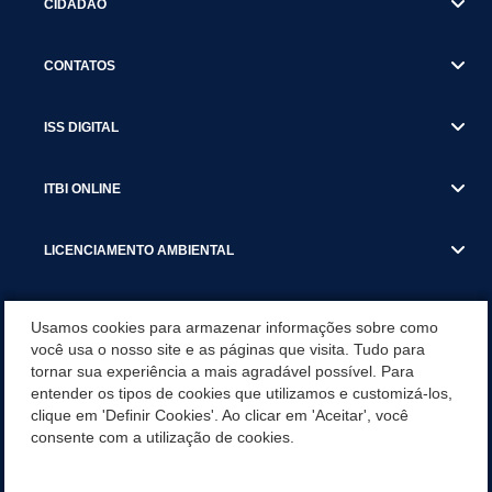
CIDADÃO
CONTATOS
ISS DIGITAL
ITBI ONLINE
LICENCIAMENTO AMBIENTAL
MUNICÍPIO
Usamos cookies para armazenar informações sobre como
você usa o nosso site e as páginas que visita. Tudo para
tornar sua experiência a mais agradável possível. Para
SERVIÇOS
entender os tipos de cookies que utilizamos e customizá-los,
clique em 'Definir Cookies'. Ao clicar em 'Aceitar', você
SERVIÇOS DO DEPARTAMENTO DE RECEITA MUNICIPAL
consente com a utilização de cookies.