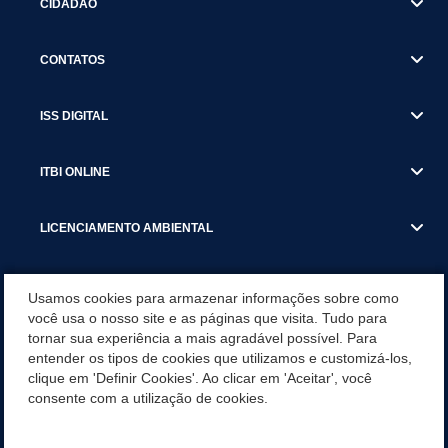
CIDADÃO
CONTATOS
ISS DIGITAL
ITBI ONLINE
LICENCIAMENTO AMBIENTAL
MUNICÍPIO
Usamos cookies para armazenar informações sobre como
você usa o nosso site e as páginas que visita. Tudo para
tornar sua experiência a mais agradável possível. Para
SERVIÇOS
entender os tipos de cookies que utilizamos e customizá-los,
clique em 'Definir Cookies'. Ao clicar em 'Aceitar', você
SERVIÇOS DO DEPARTAMENTO DE RECEITA MUNICIPAL
consente com a utilização de cookies.